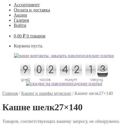
Ассортимент
Оплата и доставка
Акции
Галерея
Войти
0,00
₽
0 товаров
Корзина пуста.
9
9
0
0
2
2
4
4
2
2
1
1
4
3
3
4
дней
часов
минут
секунд
Главная
/
Кашне и шарфы мужские
/
Кашне шелк27×140
Кашне шелк27×140
Товаров, соответствующих вашему запросу, не обнаружено.