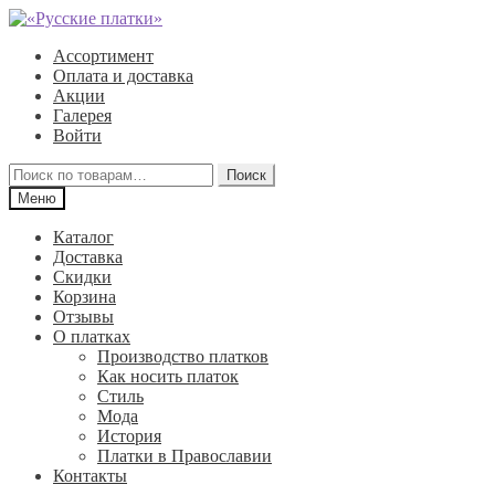
Перейти
Перейти
к
к
Ассортимент
навигации
содержимому
Оплата и доставка
Акции
Галерея
Войти
Искать:
Поиск
Меню
Каталог
Доставка
Скидки
Корзина
Отзывы
О платках
Производство платков
Как носить платок
Стиль
Мода
История
Платки в Православии
Контакты