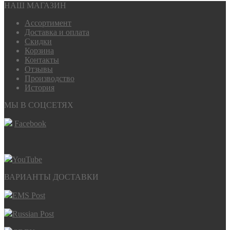
НАШ МАГАЗИН
Ассортимент
Доставка и оплата
Скидки
Корзина
Контакты
Отзывы
Производство
История
МЫ В СОЦСЕТЯХ
Facebook
YouTube
ВАРИАНТЫ ДОСТАВКИ
EMS Post
Russian Post