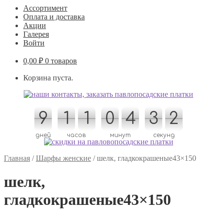
Ассортимент
Оплата и доставка
Акции
Галерея
Войти
0,00
₽
0 товаров
Корзина пуста.
9
9
1
1
1
1
0
0
4
4
3
3
3
2
2
3
дней
часов
минут
секунд
Главная
/
Шарфы женские
/
шелк, гладкокрашеные43×150
шелк,
гладкокрашеные43×150