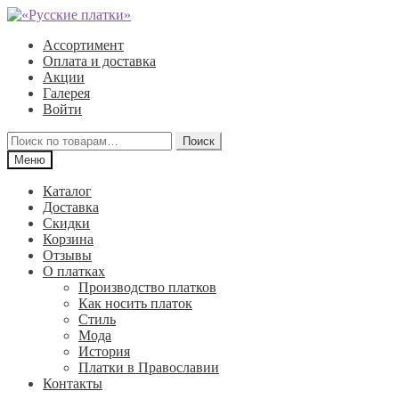
Перейти
Перейти
к
к
Ассортимент
навигации
содержимому
Оплата и доставка
Акции
Галерея
Войти
Искать:
Поиск
Меню
Каталог
Доставка
Скидки
Корзина
Отзывы
О платках
Производство платков
Как носить платок
Стиль
Мода
История
Платки в Православии
Контакты