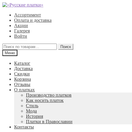
Перейти
Перейти
к
к
Ассортимент
навигации
содержимому
Оплата и доставка
Акции
Галерея
Войти
Искать:
Поиск
Меню
Каталог
Доставка
Скидки
Корзина
Отзывы
О платках
Производство платков
Как носить платок
Стиль
Мода
История
Платки в Православии
Контакты