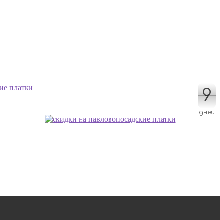
9
9
дней