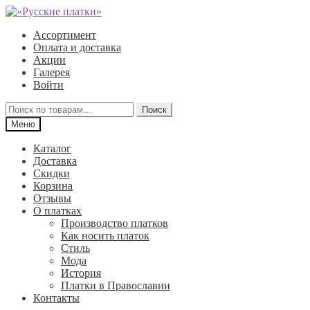
Перейти
Перейти
к
к
Ассортимент
навигации
содержимому
Оплата и доставка
Акции
Галерея
Войти
Искать:
Поиск
Меню
Каталог
Доставка
Скидки
Корзина
Отзывы
О платках
Производство платков
Как носить платок
Стиль
Мода
История
Платки в Православии
Контакты