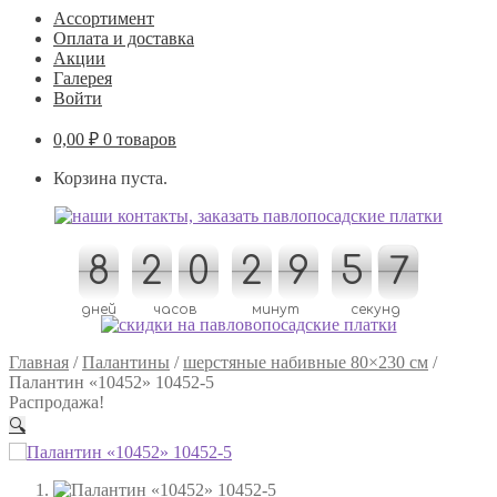
Ассортимент
Оплата и доставка
Акции
Галерея
Войти
0,00
₽
0 товаров
Корзина пуста.
8
8
2
2
0
0
3
2
2
3
0
9
9
0
0
5
5
0
6
7
6
7
дней
часов
минут
секунд
Главная
/
Палантины
/
шерстяные набивные 80×230 см
/
Палантин «10452» 10452-5
Распродажа!
🔍