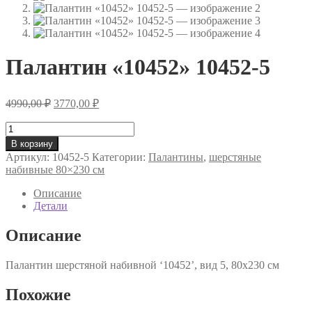
Палантин «10452» 10452-5
Первоначальная
Текущая
4990,00
₽
3770,00
₽
цена
цена:
составляла
Количество
3770,00 ₽.
товара
4990,00 ₽.
В корзину
Палантин
Артикул:
10452-5
Категории:
Палантины
,
шерстяные
«10452»
набивные 80×230 см
10452-
5
Описание
Детали
Описание
Палантин шерстяной набивной ‘10452’, вид 5, 80х230 см
Похожие