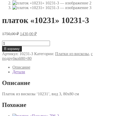
платок «10231» 10231-3
Первоначальная
Текущая
1750,00
₽
1430,00
₽
цена
цена:
составляла
Количество
1430,00 ₽.
товара
1750,00 ₽.
В корзину
платок
Артикул:
10231-3
Категории:
Платки из вискозы
,
с
«10231»
подрубкой80×80
10231-
3
Описание
Детали
Описание
Платок из вискозы ‘10231’, вид 3, 80х80 см
Похожие