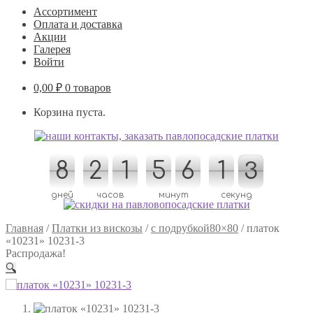
Ассортимент
Оплата и доставка
Акции
Галерея
Войти
0,00
₽
0 товаров
Корзина пуста.
8
8
2
2
1
1
5
5
6
6
1
1
2
3
3
2
дней
часов
минут
секунд
Главная
/
Платки из вискозы
/
с подрубкой80×80
/
платок
«10231» 10231-3
Распродажа!
🔍