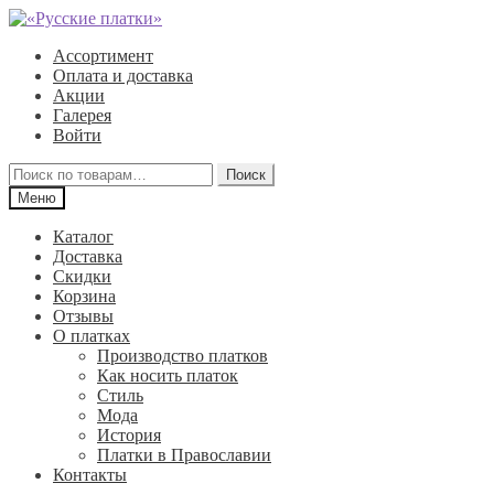
Перейти
Перейти
к
к
Ассортимент
навигации
содержимому
Оплата и доставка
Акции
Галерея
Войти
Искать:
Поиск
Меню
Каталог
Доставка
Скидки
Корзина
Отзывы
О платках
Производство платков
Как носить платок
Стиль
Мода
История
Платки в Православии
Контакты