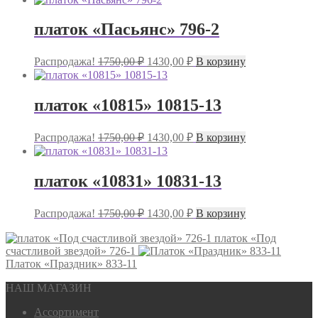
платок «Пасьянс» 796-2
Первоначальная
Текущая
Распродажа!
1750,00
₽
1430,00
₽
В корзину
цена
цена:
составляла
1430,00 ₽.
1750,00 ₽.
платок «10815» 10815-13
Первоначальная
Текущая
Распродажа!
1750,00
₽
1430,00
₽
В корзину
цена
цена:
составляла
1430,00 ₽.
1750,00 ₽.
платок «10831» 10831-13
Первоначальная
Текущая
Распродажа!
1750,00
₽
1430,00
₽
В корзину
цена
цена:
составляла
1430,00 ₽.
платок «Под
счастливой звездой» 726-1
1750,00 ₽.
Платок «Праздник» 833-11
НАШ МАГАЗИН
Ассортимент