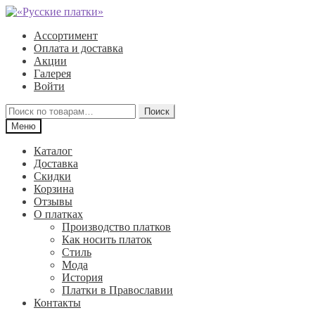
Перейти
Перейти
к
к
Ассортимент
навигации
содержимому
Оплата и доставка
Акции
Галерея
Войти
Искать:
Поиск
Меню
Каталог
Доставка
Скидки
Корзина
Отзывы
О платках
Производство платков
Как носить платок
Стиль
Мода
История
Платки в Православии
Контакты