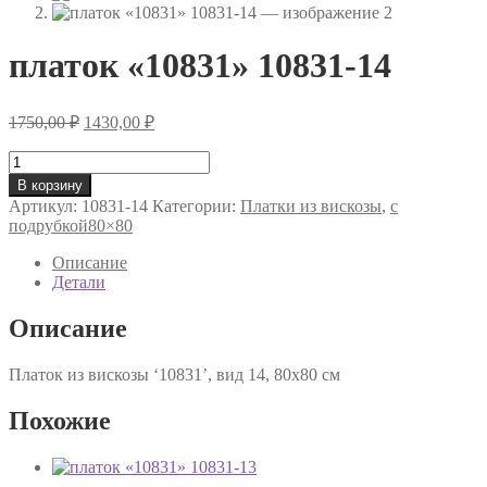
платок «10831» 10831-14
Первоначальная
Текущая
1750,00
₽
1430,00
₽
цена
цена:
составляла
Количество
1430,00 ₽.
товара
1750,00 ₽.
В корзину
платок
Артикул:
10831-14
Категории:
Платки из вискозы
,
с
«10831»
подрубкой80×80
10831-
14
Описание
Детали
Описание
Платок из вискозы ‘10831’, вид 14, 80х80 см
Похожие