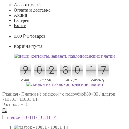
Ассортимент
Оплата и доставка
Акции
Галерея
Войти
0,00
₽
0 товаров
Корзина пуста.
9
9
0
0
2
2
3
3
0
0
2
2
1
1
6
7
6
7
дней
часов
минут
секунд
Главная
/
Платки из вискозы
/
с подрубкой80×80
/
платок
«10831» 10831-14
Распродажа!
🔍