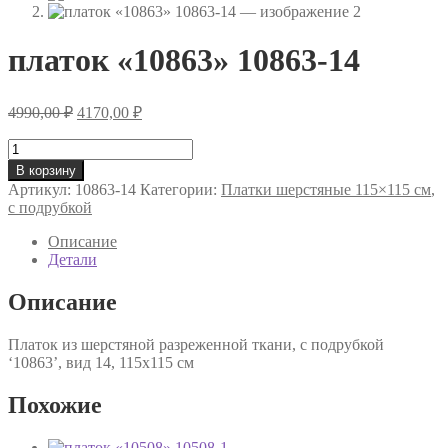
платок «10863» 10863-14
Первоначальная
Текущая
4990,00
₽
4170,00
₽
цена
цена:
составляла
Количество
4170,00 ₽.
товара
4990,00 ₽.
В корзину
платок
Артикул:
10863-14
Категории:
Платки шерстяные 115×115 см
,
«10863»
с подрубкой
10863-
14
Описание
Детали
Описание
Платок из шерстяной разреженной ткани, с подрубкой
‘10863’, вид 14, 115х115 см
Похожие