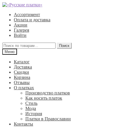
Перейти
Перейти
к
к
Ассортимент
навигации
содержимому
Оплата и доставка
Акции
Галерея
Войти
Искать:
Поиск
Меню
Каталог
Доставка
Скидки
Корзина
Отзывы
О платках
Производство платков
Как носить платок
Стиль
Мода
История
Платки в Православии
Контакты