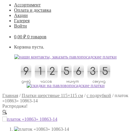
Ассортимент
Оплата и доставка
Акции
Галерея
Войти
0,00
₽
0 товаров
Корзина пуста.
9
9
1
1
2
2
5
5
6
6
3
3
4
5
5
4
дней
часов
минут
секунд
Главная
/
Платки шерстяные 115×115 см
/
с подрубкой
/
платок
«10863» 10863-14
Распродажа!
🔍