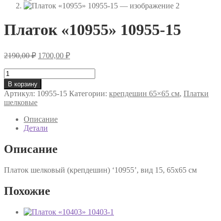
Платок «10955» 10955-15
Первоначальная
Текущая
2190,00
₽
1700,00
₽
цена
цена:
составляла
Количество
1700,00 ₽.
товара
2190,00 ₽.
В корзину
Платок
Артикул:
10955-15
Категории:
крепдешин 65×65 см
,
Платки
«10955»
шелковые
10955-
15
Описание
Детали
Описание
Платок шелковый (крепдешин) ‘10955’, вид 15, 65х65 см
Похожие