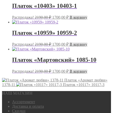
Платок «10403» 10403-1
Первоначальная
Текущая
Распродажа!
2190,00
₽
1700,00
₽
В корзину
цена
цена:
составляла
1700,00 ₽.
2190,00 ₽.
Платок «10959» 10959-2
Первоначальная
Текущая
Распродажа!
2190,00
₽
1700,00
₽
В корзину
цена
цена:
составляла
1700,00 ₽.
2190,00 ₽.
Платок «Мартовский» 1085-10
Первоначальная
Текущая
Распродажа!
2190,00
₽
1700,00
₽
В корзину
цена
цена:
составляла
Платок «Аромат любви»
1700,00 ₽.
1378-11
2190,00 ₽.
Платок «10117» 10117-3
НАШ МАГАЗИН
Ассортимент
Доставка и оплата
Скидки