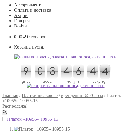
Ассортимент
Оплата и доставка
Акции
Галерея
Войти
0,00
₽
0 товаров
Корзина пуста.
9
9
0
0
3
3
4
4
6
6
4
4
3
4
4
3
дней
часов
минут
секунд
Главная
/
Платки шелковые
/
крепдешин 65×65 см
/
Платок
«10955» 10955-15
Распродажа!
🔍