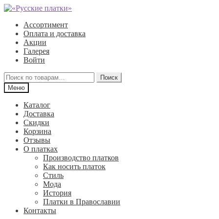
Перейти
Перейти
к
к
Ассортимент
навигации
содержимому
Оплата и доставка
Акции
Галерея
Войти
Искать:
Поиск
Меню
Каталог
Доставка
Скидки
Корзина
Отзывы
О платках
Производство платков
Как носить платок
Стиль
Мода
История
Платки в Православии
Контакты