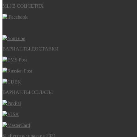
МЫ В СОЦСЕТЯХ
Facebook
YouTube
ВАРИАНТЫ ДОСТАВКИ
EMS Post
Russian Post
CDEK
ВАРИАНТЫ ОПЛАТЫ
PayPal
VISA
MasterCard
© «Русские платки» 2021