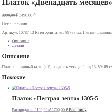
Платок «Двенадцать месяцев»
Первоначальная
Текущая
3990,00
₽
3490,00
₽
цена
цена:
составляла
Нет в наличии
3490,00 ₽.
3990,00 ₽.
Артикул:
10787-13
Категории:
атлас 89×89 см
,
Платки шелковы
Описание
Детали
Описание
Платок шелковый (атлас) ‘Двенадцать месяцев’ вид 13, 89×89 с
Похожие
Платок «Пестрая лента» 1305-5
Первоначальная
Текущая
Распродажа!
2190,00
₽
1700,00
₽
В корзину