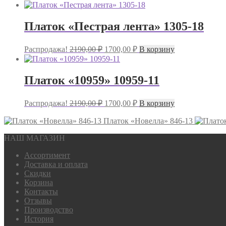
цена
цена:
составляла
1700,00 ₽.
2190,00 ₽.
Платок «Пестрая лента» 1305-18
Первоначальная
Текущая
Распродажа!
2190,00
₽
1700,00
₽
В корзину
цена
цена:
составляла
1700,00 ₽.
2190,00 ₽.
Платок «10959» 10959-11
Первоначальная
Текущая
Распродажа!
2190,00
₽
1700,00
₽
В корзину
цена
цена:
составляла
Платок «Новелла» 846-13
1700,00 ₽.
2190,00 ₽.
НАШ МАГАЗИН
Ассортимент
Доставка и оплата
Скидки
Корзина
Контакты
Отзывы
Производство
История