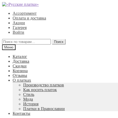
Перейти
Перейти
к
к
Ассортимент
навигации
содержимому
Оплата и доставка
Акции
Галерея
Войти
Искать:
Поиск
Меню
Каталог
Доставка
Скидки
Корзина
Отзывы
О платках
Производство платков
Как носить платок
Стиль
Мода
История
Платки в Православии
Контакты