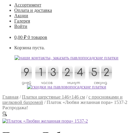
Ассортимент
Оплата и доставка
Акции
Галерея
Войти
0,00
₽
0 товаров
Корзина пуста.
9
9
1
1
3
3
2
2
4
4
5
5
2
1
2
1
дней
часов
минут
секунд
Главная
/
Платки шерстяные 146×146 см
/
с просновками и
шелковой бахромой
/
Платок «Любви желанная пора» 1537-2
Распродажа!
🔍