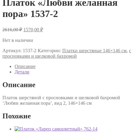
Платок «Любви желанная
пора» 1537-2
Первоначальная
Текущая
2616,00
₽
1570,00
₽
цена
цена:
составляла
Нет в наличии
1570,00 ₽.
2616,00 ₽.
Артикул:
1537-2
Категории:
Платки шерстяные 146×146 см
,
с
просновками и шелковой бахромой
Описание
Детали
Описание
Платок шерстяной с просновками и шелковой бахромой
‘Любви желанная пора’, вид 2, 146×146 см
Похожие