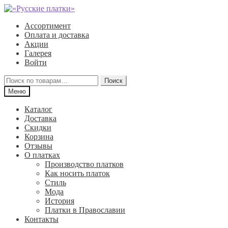
Перейти
Перейти
к
к
Ассортимент
навигации
содержимому
Оплата и доставка
Акции
Галерея
Войти
Искать:
Поиск
Меню
Каталог
Доставка
Скидки
Корзина
Отзывы
О платках
Производство платков
Как носить платок
Стиль
Мода
История
Платки в Православии
Контакты