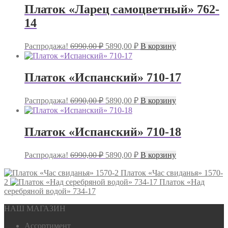
Платок «Ларец самоцветный» 762-
14
Первоначальная
Текущая
Распродажа!
6990,00
₽
5890,00
₽
В корзину
цена
цена:
составляла
5890,00 ₽.
6990,00 ₽.
Платок «Испанский» 710-17
Первоначальная
Текущая
Распродажа!
6990,00
₽
5890,00
₽
В корзину
цена
цена:
составляла
5890,00 ₽.
6990,00 ₽.
Платок «Испанский» 710-18
Первоначальная
Текущая
Распродажа!
6990,00
₽
5890,00
₽
В корзину
цена
цена:
составляла
Платок «Час свиданья» 1570-
5890,00 ₽.
2
6990,00 ₽.
Платок «Над
серебряной водой» 734-17
НАШ МАГАЗИН
Ассортимент