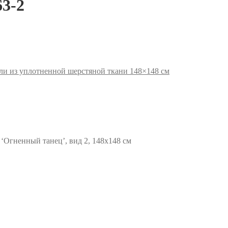
3-2
и из уплотненной шерстяной ткани 148×148 см
‘Огненный танец’, вид 2, 148х148 см