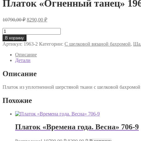
Платок «Огненный танец» 196
Первоначальная
Текущая
10790,00
₽
8290,00
₽
цена
цена:
составляла
Количество
8290,00 ₽.
товара
10790,00 ₽.
В корзину
Платок
Артикул:
1963-2
Категории:
С шелковой вязаной бахромой
,
Шал
«Огненный
танец»
Описание
1963-
Детали
2
Описание
Платок из уплотненной шерстяной ткани с шелковой бахромой 
Похожие
Платок «Времена года. Весна» 706-9
Первоначальная
Текущая