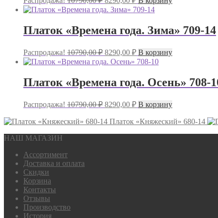
Распродажа!
10790,00
₽
8290,00
₽
В корзину
цена
цена:
составляла
8290,00 ₽.
10790,00 ₽.
Платок «Времена года. Зима» 709-14
Первоначальная
Текущая
Распродажа!
10790,00
₽
8290,00
₽
В корзину
цена
цена:
составляла
8290,00 ₽.
10790,00 ₽.
Платок «Времена года. Осень» 708-1
Первоначальная
Текущая
Распродажа!
10790,00
₽
8290,00
₽
В корзину
цена
цена:
составляла
Платок «Княжеский» 680-14
8290,00 ₽.
10790,00 ₽.
НАШ МАГАЗИН
Ассортимент
Доставка и оплата
Скидки
Корзина
Контакты
Отзывы
Производство
История