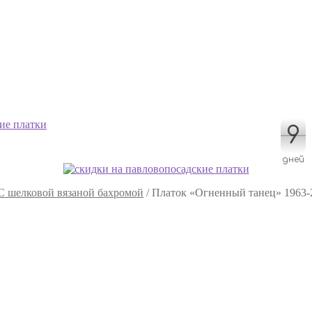
9
9
дней
С шелковой вязаной бахромой
/
Платок «Огненный танец» 1963-