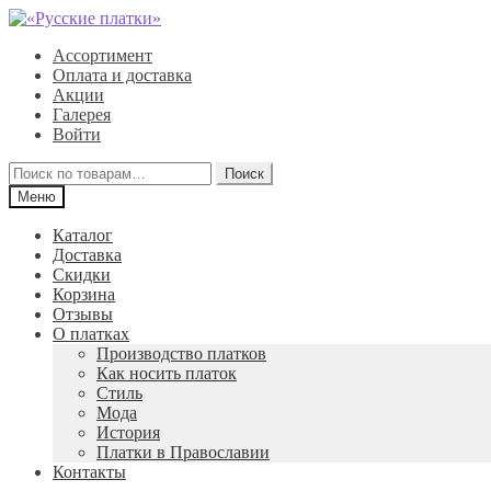
Перейти
Перейти
к
к
Ассортимент
навигации
содержимому
Оплата и доставка
Акции
Галерея
Войти
Искать:
Поиск
Меню
Каталог
Доставка
Скидки
Корзина
Отзывы
О платках
Производство платков
Как носить платок
Стиль
Мода
История
Платки в Православии
Контакты