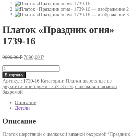
Платок «Праздник огня»
1739-16
Первоначальная
Текущая
9990,00
₽
7890,00
₽
цена
цена:
составляла
Количество
7890,00 ₽.
товара
9990,00 ₽.
В корзину
Платок
Артикул:
1739-16
Категории:
Платки шерстяные из
«Праздник
двухниточной пряжи 135×135 см
,
с шелковой вязаной
огня»
бахромой
1739-
16
Описание
Детали
Описание
Платок шерстяной с шелковой вязаной бахромой ‘Праздник