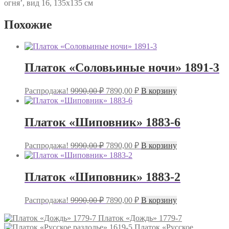
огня’, вид 16, 135х135 см
Похожие
Платок «Соловьиные ночи» 1891-3
Первоначальная
Текущая
Распродажа!
9990,00
₽
7890,00
₽
В корзину
цена
цена:
составляла
7890,00 ₽.
9990,00 ₽.
Платок «Шиповник» 1883-6
Первоначальная
Текущая
Распродажа!
9990,00
₽
7890,00
₽
В корзину
цена
цена:
составляла
7890,00 ₽.
9990,00 ₽.
Платок «Шиповник» 1883-2
Первоначальная
Текущая
Распродажа!
9990,00
₽
7890,00
₽
В корзину
цена
цена:
составляла
Платок «Дождь» 1779-7
7890,00 ₽.
9990,00 ₽.
Платок «Русское