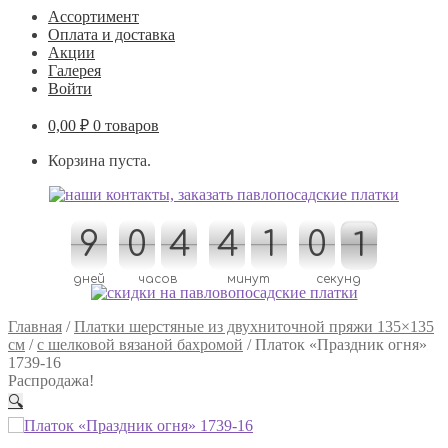
Ассортимент
Оплата и доставка
Акции
Галерея
Войти
0,00
₽
0 товаров
Корзина пуста.
9
9
0
0
4
4
4
4
1
1
0
0
0
0
1
1
дней
часов
минут
секунд
Главная
/
Платки шерстяные из двухниточной пряжи 135×135
см
/
с шелковой вязаной бахромой
/
Платок «Праздник огня»
1739-16
Распродажа!
🔍