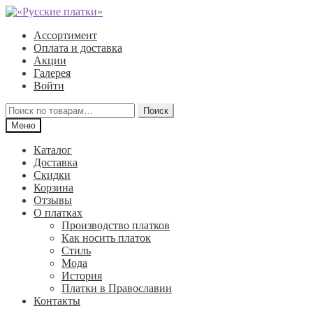
Перейти
Перейти
к
к
Ассортимент
навигации
содержимому
Оплата и доставка
Акции
Галерея
Войти
Искать:
Поиск
Меню
Каталог
Доставка
Скидки
Корзина
Отзывы
О платках
Производство платков
Как носить платок
Стиль
Мода
История
Платки в Православии
Контакты