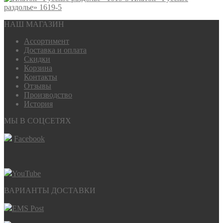
раздолье» 1619-5
НАШ МАГАЗИН
Ассортимент
Доставка и оплата
Скидки
Корзина
Контакты
Отзывы
Производство
История
МЫ В СОЦСЕТЯХ
Facebook
YouTube
ВАРИАНТЫ ДОСТАВКИ
EMS Post