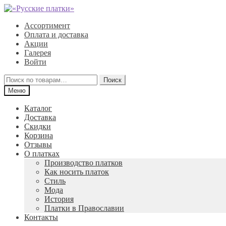
Перейти
Перейти
к
к
Ассортимент
навигации
содержимому
Оплата и доставка
Акции
Галерея
Войти
Искать:
Поиск
Меню
Каталог
Доставка
Скидки
Корзина
Отзывы
О платках
Производство платков
Как носить платок
Стиль
Мода
История
Платки в Православии
Контакты