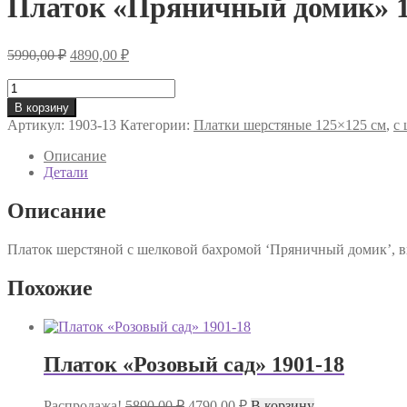
Платок «Пряничный домик» 1
Первоначальная
Текущая
5990,00
₽
4890,00
₽
цена
цена:
составляла
Количество
4890,00 ₽.
товара
5990,00 ₽.
В корзину
Платок
Артикул:
1903-13
Категории:
Платки шерстяные 125×125 см
,
с
«Пряничный
домик»
Описание
1903-
Детали
13
Описание
Платок шерстяной с шелковой бахромой ‘Пряничный домик’, ви
Похожие
Платок «Розовый сад» 1901-18
Первоначальная
Текущая
Распродажа!
5890,00
₽
4790,00
₽
В корзину