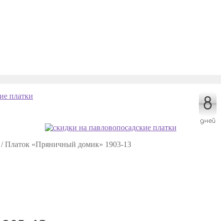
8
8
дней
/
Платок «Пряничный домик» 1903-13