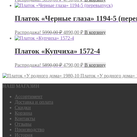
цена
цена:
составляла
4790,00 ₽.
5890,00 ₽.
Платок «Черные глаза» 1194-5 (пер
Первоначальная
Текущая
Распродажа!
5990,00
₽
4890,00
₽
В корзину
цена
цена:
составляла
4890,00 ₽.
5990,00 ₽.
Платок «Купчиха» 1572-4
Первоначальная
Текущая
Распродажа!
5890,00
₽
4790,00
₽
В корзину
цена
цена:
составляла
Платок «У родного дома» 
4790,00 ₽.
5890,00 ₽.
НАШ МАГАЗИН
Ассортимент
Доставка и оплата
Скидки
Корзина
Контакты
Отзывы
Производство
История