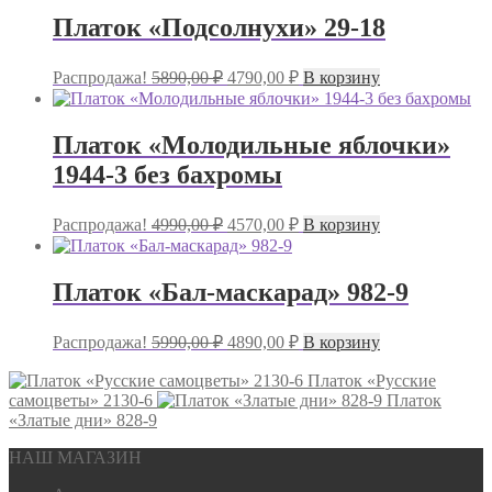
Платок «Подсолнухи» 29-18
Первоначальная
Текущая
Распродажа!
5890,00
₽
4790,00
₽
В корзину
цена
цена:
составляла
4790,00 ₽.
5890,00 ₽.
Платок «Молодильные яблочки»
1944-3 без бахромы
Первоначальная
Текущая
Распродажа!
4990,00
₽
4570,00
₽
В корзину
цена
цена:
составляла
4570,00 ₽.
4990,00 ₽.
Платок «Бал-маскарад» 982-9
Первоначальная
Текущая
Распродажа!
5990,00
₽
4890,00
₽
В корзину
цена
цена:
составляла
4890,00 ₽.
Платок «Русские
самоцветы» 2130-6
5990,00 ₽.
Платок
«Златые дни» 828-9
НАШ МАГАЗИН