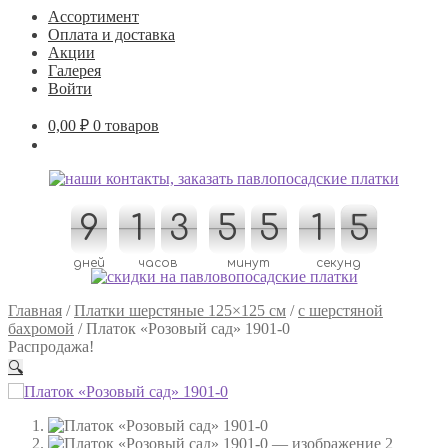
Ассортимент
Оплата и доставка
Акции
Галерея
Войти
0,00
₽
0 товаров
9
9
1
1
3
3
5
5
5
5
1
1
4
5
5
4
дней
часов
минут
секунд
Главная
/
Платки шерстяные 125×125 см
/
с шерстяной
бахромой
/
Платок «Розовый сад» 1901-0
Распродажа!
🔍