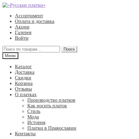
Перейти
Перейти
к
к
Ассортимент
навигации
содержимому
Оплата и доставка
Акции
Галерея
Войти
Искать:
Поиск
Меню
Каталог
Доставка
Скидки
Корзина
Отзывы
О платках
Производство платков
Как носить платок
Стиль
Мода
История
Платки в Православии
Контакты