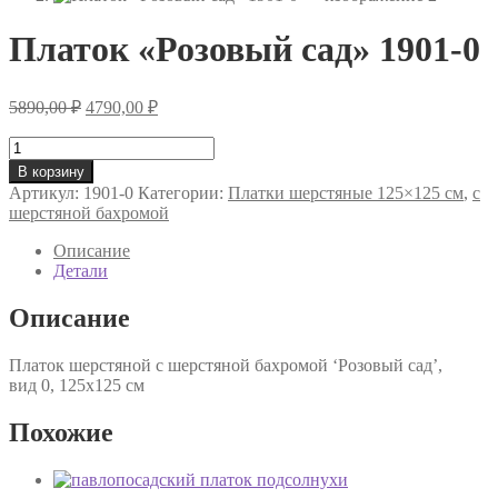
Платок «Розовый сад» 1901-0
Первоначальная
Текущая
5890,00
₽
4790,00
₽
цена
цена:
составляла
Количество
4790,00 ₽.
товара
5890,00 ₽.
В корзину
Платок
Артикул:
1901-0
Категории:
Платки шерстяные 125×125 см
,
с
«Розовый
шерстяной бахромой
сад»
1901-
Описание
0
Детали
Описание
Платок шерстяной с шерстяной бахромой ‘Розовый сад’,
вид 0, 125х125 см
Похожие