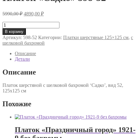
Первоначальная
Текущая
5990,00
₽
4890,00
₽
цена
цена:
составляла
Количество
4890,00 ₽.
товара
5990,00 ₽.
В корзину
Платок
Артикул:
598-52
Категории:
Платки шерстяные 125×125 см
,
с
«Садко»
шелковой бахромой
598-
52
Описание
Детали
Описание
Платок шерстяной с шелковой бахромой ‘Садко’, вид 52,
125х125 см
Похожие
Платок «Праздничный город» 1921-