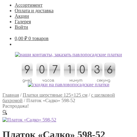
Ассортимент
Оплата и доставка
Акции
Галерея
Войти
0,00
₽
0 товаров
9
9
0
0
7
7
1
1
0
0
4
3
3
4
5
6
6
5
дней
часов
минут
секунд
Главная
/
Платки шерстяные 125×125 см
/
с шелковой
бахромой
/
Платок «Садко» 598-52
Распродажа!
🔍
Платок «Садко» 598-52