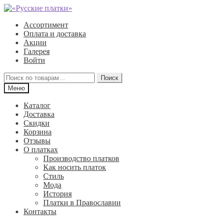
Перейти
Перейти
к
к
Ассортимент
навигации
содержимому
Оплата и доставка
Акции
Галерея
Войти
Искать:
Поиск
Меню
Каталог
Доставка
Скидки
Корзина
Отзывы
О платках
Производство платков
Как носить платок
Стиль
Мода
История
Платки в Православии
Контакты