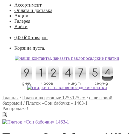
Ассортимент
Оплата и доставка
Акции
Галерея
Войти
0,00
₽
0 товаров
Корзина пуста.
9
9
1
1
2
2
4
4
7
7
5
5
4
3
3
4
дней
часов
минут
секунд
Главная
/
Платки шерстяные 125×125 см
/
с шелковой
бахромой
/
Платок «Сон бабочки» 1463-1
Распродажа!
🔍