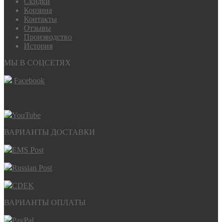
Скидки
Корзина
Контакты
Отзывы
Производство
История
МЫ В СОЦСЕТЯХ
Facebook
YouTube
ВАРИАНТЫ ДОСТАВКИ
EMS Post
Russian Post
CDEK
ВАРИАНТЫ ОПЛАТЫ
PayPal