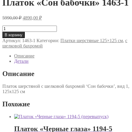
Платок «Сон бабочки» 1463-1
Первоначальная
Текущая
5990,00
₽
4890,00
₽
цена
цена:
составляла
Количество
4890,00 ₽.
товара
5990,00 ₽.
В корзину
Платок
Артикул:
1463-1
Категории:
Платки шерстяные 125×125 см
,
с
«Сон
шелковой бахромой
бабочки»
1463-
Описание
1
Детали
Описание
Платок шерстяной с шелковой бахромой ‘Сон бабочки’, вид 1,
125х125 см
Похожие
Платок «Черные глаза» 1194-5