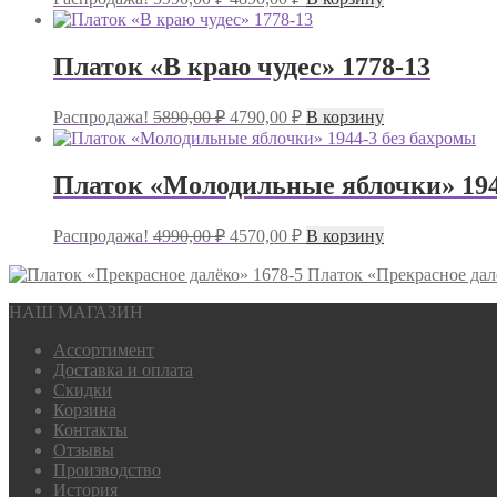
цена
цена:
составляла
4890,00 ₽.
5990,00 ₽.
Платок «В краю чудес» 1778-13
Первоначальная
Текущая
Распродажа!
5890,00
₽
4790,00
₽
В корзину
цена
цена:
составляла
4790,00 ₽.
5890,00 ₽.
Платок «Молодильные яблочки» 194
Первоначальная
Текущая
Распродажа!
4990,00
₽
4570,00
₽
В корзину
цена
цена:
составляла
4570,00 ₽.
Платок «Прекрасное дал
4990,00 ₽.
НАШ МАГАЗИН
Ассортимент
Доставка и оплата
Скидки
Корзина
Контакты
Отзывы
Производство
История