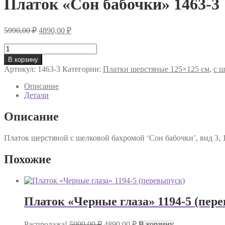
Платок «Сон бабочки» 1463-3
Первоначальная
Текущая
5990,00
₽
4890,00
₽
цена
цена:
составляла
Количество
4890,00 ₽.
товара
5990,00 ₽.
В корзину
Платок
Артикул:
1463-3
Категории:
Платки шерстяные 125×125 см
,
с 
«Сон
бабочки»
Описание
1463-
Детали
3
Описание
Платок шерстяной с шелковой бахромой ‘Сон бабочки’, вид 3, 
Похожие
Платок «Черные глаза» 1194-5 (пер
Первоначальная
Текущая
Распродажа!
5990,00
₽
4890,00
₽
В корзину