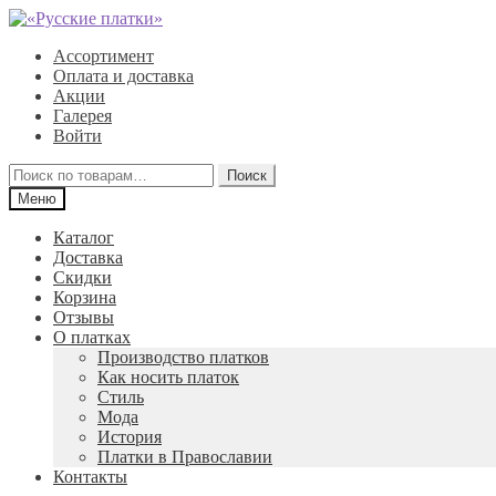
Перейти
Перейти
к
к
Ассортимент
навигации
содержимому
Оплата и доставка
Акции
Галерея
Войти
Искать:
Поиск
Меню
Каталог
Доставка
Скидки
Корзина
Отзывы
О платках
Производство платков
Как носить платок
Стиль
Мода
История
Платки в Православии
Контакты