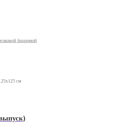
шелковой бахромой
125х125 см
евыпуск)