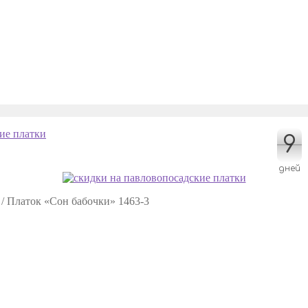
9
9
дней
/
Платок «Сон бабочки» 1463-3