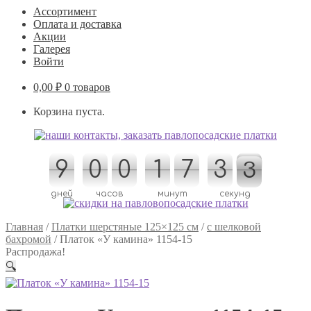
Ассортимент
Оплата и доставка
Акции
Галерея
Войти
0,00
₽
0 товаров
Корзина пуста.
9
9
0
0
0
0
1
1
7
7
3
3
3
2
2
3
дней
часов
минут
секунд
Главная
/
Платки шерстяные 125×125 см
/
с шелковой
бахромой
/
Платок «У камина» 1154-15
Распродажа!
🔍