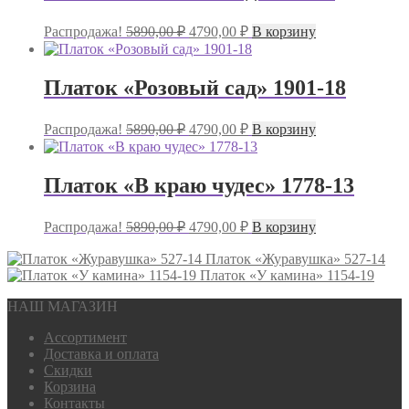
Первоначальная
Текущая
Распродажа!
5890,00
₽
4790,00
₽
В корзину
цена
цена:
составляла
4790,00 ₽.
5890,00 ₽.
Платок «Розовый сад» 1901-18
Первоначальная
Текущая
Распродажа!
5890,00
₽
4790,00
₽
В корзину
цена
цена:
составляла
4790,00 ₽.
5890,00 ₽.
Платок «В краю чудес» 1778-13
Первоначальная
Текущая
Распродажа!
5890,00
₽
4790,00
₽
В корзину
цена
цена:
составляла
Платок «Журавушка» 527-14
4790,00 ₽.
5890,00 ₽.
Платок «У камина» 1154-19
НАШ МАГАЗИН
Ассортимент
Доставка и оплата
Скидки
Корзина
Контакты