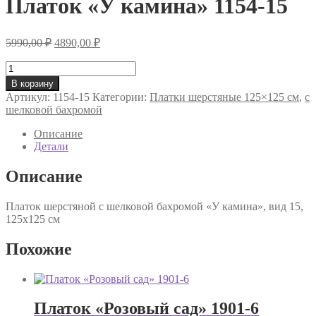
Платок «У камина» 1154-15
Первоначальная
Текущая
5990,00
₽
4890,00
₽
цена
цена:
составляла
Количество
4890,00 ₽.
товара
5990,00 ₽.
В корзину
Платок
Артикул:
1154-15
Категории:
Платки шерстяные 125×125 см
,
с
«У
шелковой бахромой
камина»
1154-
Описание
15
Детали
Описание
Платок шерстяной с шелковой бахромой «У камина», вид 15,
125х125 см
Похожие
Платок «Розовый сад» 1901-6