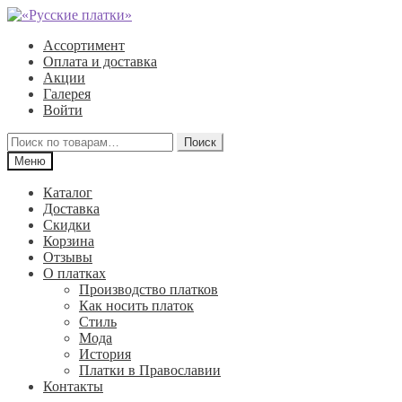
Перейти
Перейти
к
к
Ассортимент
навигации
содержимому
Оплата и доставка
Акции
Галерея
Войти
Искать:
Поиск
Меню
Каталог
Доставка
Скидки
Корзина
Отзывы
О платках
Производство платков
Как носить платок
Стиль
Мода
История
Платки в Православии
Контакты