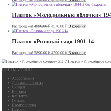
цена
цена:
составляла
4890,00 ₽.
5990,00 ₽.
Платок «Молодильные яблочки» 194
Первоначальная
Текущая
Распродажа!
4990,00
₽
4570,00
₽
В корзину
цена
цена:
составляла
4570,00 ₽.
4990,00 ₽.
Платок «Розовый сад» 1901-14
Первоначальная
Текущая
Распродажа!
5890,00
₽
4790,00
₽
В корзину
цена
цена:
составляла
4790,00 ₽.
Платок «Утомлённое сол
5890,00 ₽.
НАШ МАГАЗИН
Ассортимент
Доставка и оплата
Скидки
Корзина
Контакты
Отзывы
Производство
История