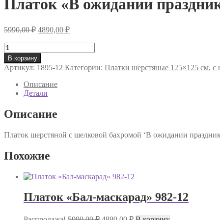
Платок «В ожидании праздник
Первоначальная
Текущая
5990,00
₽
4890,00
₽
цена
цена:
составляла
Количество
4890,00 ₽.
товара
5990,00 ₽.
В корзину
Платок
Артикул:
1895-12
Категории:
Платки шерстяные 125×125 см
,
с
«В
ожидании
Описание
праздника»
Детали
1895-
12
Описание
Платок шерстяной с шелковой бахромой ‘В ожидании праздника
Похожие
Платок «Бал-маскарад» 982-12
Первоначальная
Текущая
Распродажа!
5990,00
₽
4890,00
₽
В корзину