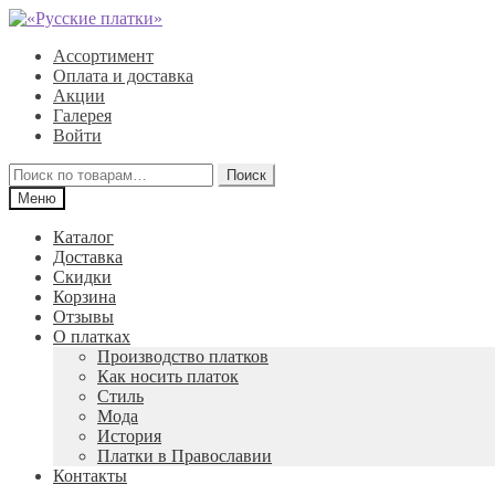
Перейти
Перейти
к
к
Ассортимент
навигации
содержимому
Оплата и доставка
Акции
Галерея
Войти
Искать:
Поиск
Меню
Каталог
Доставка
Скидки
Корзина
Отзывы
О платках
Производство платков
Как носить платок
Стиль
Мода
История
Платки в Православии
Контакты