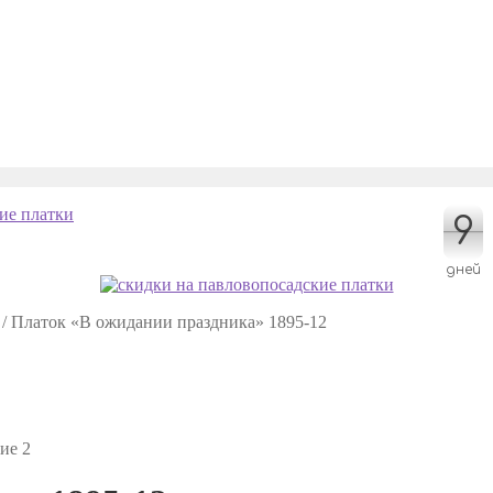
9
9
дней
/
Платок «В ожидании праздника» 1895-12