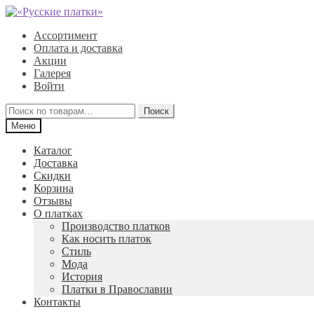
Перейти
Перейти
к
к
Ассортимент
навигации
содержимому
Оплата и доставка
Акции
Галерея
Войти
Искать:
Поиск
Меню
Каталог
Доставка
Скидки
Корзина
Отзывы
О платках
Производство платков
Как носить платок
Стиль
Мода
История
Платки в Православии
Контакты