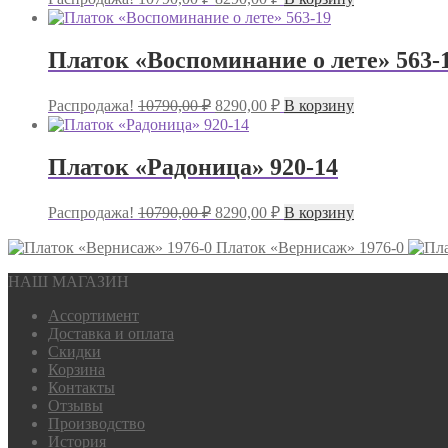
цена
цена:
составляла
8290,00 ₽.
10790,00 ₽.
Платок «Воспоминание о лете» 563-
Первоначальная
Текущая
Распродажа!
10790,00
₽
8290,00
₽
В корзину
цена
цена:
составляла
8290,00 ₽.
10790,00 ₽.
Платок «Радоница» 920-14
Первоначальная
Текущая
Распродажа!
10790,00
₽
8290,00
₽
В корзину
цена
цена:
составляла
Платок «Вернисаж» 1976-0
8290,00 ₽.
10790,00 ₽.
НАШ МАГАЗИН
Ассортимент
Доставка и оплата
Скидки
Корзина
Контакты
Отзывы
Производство
История