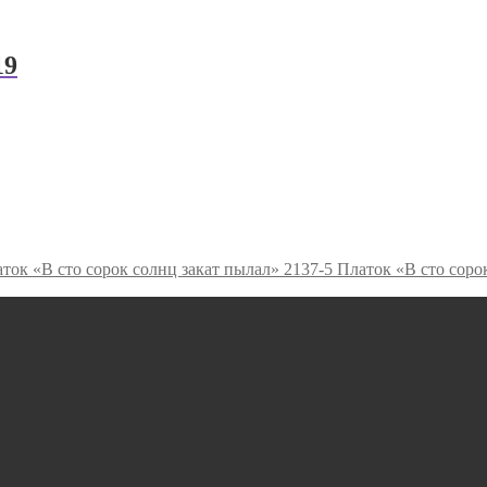
19
Платок «В сто соро