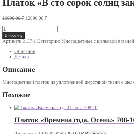
Платок «В сто сорок солнц за
Первоначальная
Текущая
16090,00
₽
12890,00
₽
цена
цена:
составляла
Количество
12890,00 ₽.
товара
16090,00 ₽.
В корзину
Платок
Артикул:
2137-1
Категории:
Многоцветные с шелковой вязано
«В
сто
Описание
сорок
Детали
солнц
закат
Описание
пылал»
2137-
Многоцветный платок из уплотненной шерстяной ткани с шелко
1
Похожие
Платок «Времена года. Осень» 708-1
Первоначальная
Текущая
Распродажа!
10790,00
₽
8290,00
₽
В корзину