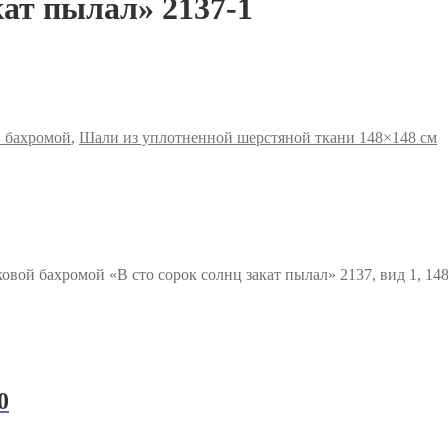
кат пылал» 2137-1
й бахромой
,
Шали из уплотненной шерстяной ткани 148×148 см
вой бахромой «В сто сорок солнц закат пылал» 2137, вид 1, 14
0