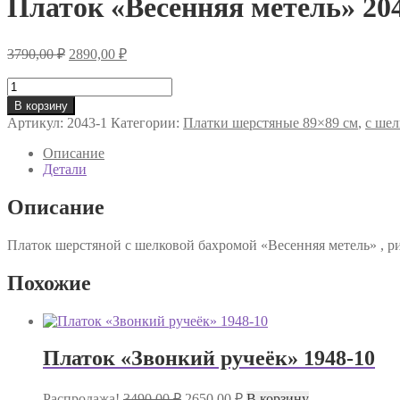
Платок «Весенняя метель» 20
Первоначальная
Текущая
3790,00
₽
2890,00
₽
цена
цена:
составляла
Количество
2890,00 ₽.
товара
3790,00 ₽.
В корзину
Платок
Артикул:
2043-1
Категории:
Платки шерстяные 89×89 см
,
с шел
«Весенняя
метель»
Описание
2043-
Детали
1
Описание
Платок шерстяной с шелковой бахромой «Весенняя метель» , ри
Похожие
Платок «Звонкий ручеёк» 1948-10
Первоначальная
Текущая
Распродажа!
3490,00
₽
2650,00
₽
В корзину