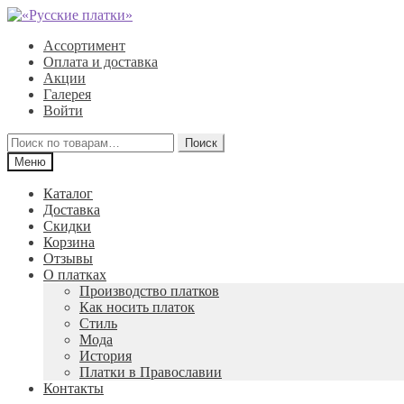
Перейти
Перейти
к
к
Ассортимент
навигации
содержимому
Оплата и доставка
Акции
Галерея
Войти
Искать:
Поиск
Меню
Каталог
Доставка
Скидки
Корзина
Отзывы
О платках
Производство платков
Как носить платок
Стиль
Мода
История
Платки в Православии
Контакты