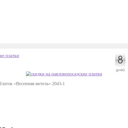
8
8
дней
Платок «Весенняя метель» 2043-1