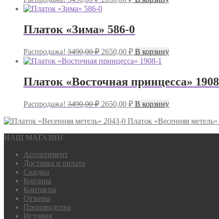
цена
цена:
составляла
2650,00 ₽.
3490,00 ₽.
Платок «Зима» 586-0
Первоначальная
Текущая
Распродажа!
3490,00
₽
2650,00
₽
В корзину
цена
цена:
составляла
2650,00 ₽.
3490,00 ₽.
Платок «Восточная принцесса» 1908
Первоначальная
Текущая
Распродажа!
3490,00
₽
2650,00
₽
В корзину
цена
цена:
составляла
Платок «Весенняя метель»
2650,00 ₽.
3490,00 ₽.
НАШ МАГАЗИН
Ассортимент
Доставка и оплата
Скидки
Корзина
Контакты
Отзывы
Производство
История