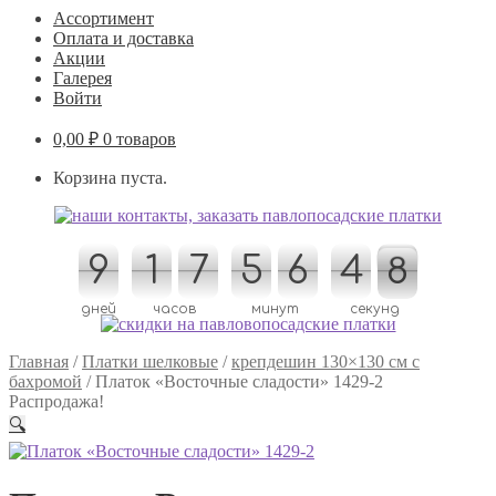
Ассортимент
Оплата и доставка
Акции
Галерея
Войти
0,00
₽
0 товаров
Корзина пуста.
9
9
1
1
7
7
5
5
6
6
5
4
4
5
8
7
8
7
дней
часов
минут
секунд
Главная
/
Платки шелковые
/
крепдешин 130×130 см с
бахромой
/
Платок «Восточные сладости» 1429-2
Распродажа!
🔍