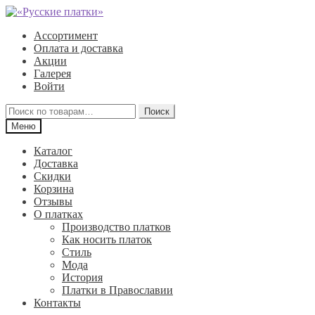
Перейти
Перейти
к
к
Ассортимент
навигации
содержимому
Оплата и доставка
Акции
Галерея
Войти
Искать:
Поиск
Меню
Каталог
Доставка
Скидки
Корзина
Отзывы
О платках
Производство платков
Как носить платок
Стиль
Мода
История
Платки в Православии
Контакты