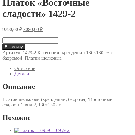
Платок «Восточные
сладости» 1429-2
Первоначальная
Текущая
9790,00
₽
8080,00
₽
цена
цена:
составляла
Количество
8080,00 ₽.
товара
9790,00 ₽.
В корзину
Платок
Артикул:
1429-2
Категории:
крепдешин 130×130 см с
«Восточные
бахромой
,
Платки шелковые
сладости»
1429-
Описание
2
Детали
Описание
Платок шелковый (крепдешин, бахрома) ‘Восточные
сладости’, вид 2, 130х130 см
Похожие