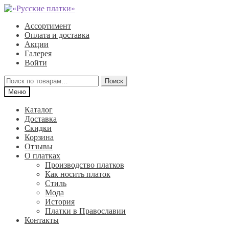
Перейти
Перейти
к
к
Ассортимент
навигации
содержимому
Оплата и доставка
Акции
Галерея
Войти
Искать:
Поиск
Меню
Каталог
Доставка
Скидки
Корзина
Отзывы
О платках
Производство платков
Как носить платок
Стиль
Мода
История
Платки в Православии
Контакты