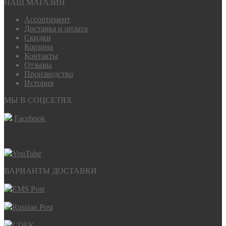
НАШ МАГАЗИН
Ассортимент
Доставка и оплата
Скидки
Корзина
Контакты
Отзывы
Производство
История
МЫ В СОЦСЕТЯХ
Facebook
YouTube
ВАРИАНТЫ ДОСТАВКИ
EMS Post
Russian Post
CDEK