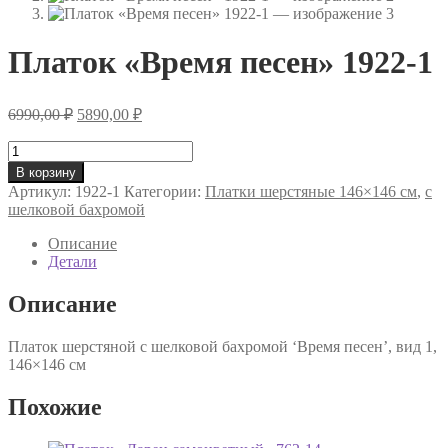
Платок «Время песен» 1922-1
Первоначальная
Текущая
6990,00
₽
5890,00
₽
цена
цена:
составляла
Количество
5890,00 ₽.
товара
6990,00 ₽.
В корзину
Платок
Артикул:
1922-1
Категории:
Платки шерстяные 146×146 см
,
с
«Время
шелковой бахромой
песен»
1922-
Описание
1
Детали
Описание
Платок шерстяной с шелковой бахромой ‘Время песен’, вид 1,
146×146 см
Похожие