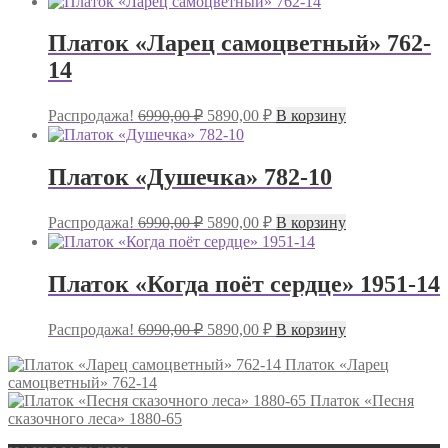
Платок «Ларец самоцветный» 762-
14
Первоначальная
Текущая
Распродажа!
6990,00
₽
5890,00
₽
В корзину
цена
цена:
составляла
5890,00 ₽.
6990,00 ₽.
Платок «Душечка» 782-10
Первоначальная
Текущая
Распродажа!
6990,00
₽
5890,00
₽
В корзину
цена
цена:
составляла
5890,00 ₽.
6990,00 ₽.
Платок «Когда поёт сердце» 1951-14
Первоначальная
Текущая
Распродажа!
6990,00
₽
5890,00
₽
В корзину
цена
цена:
составляла
5890,00 ₽.
Платок «Ларец
самоцветный» 762-14
6990,00 ₽.
Платок «Песня
сказочного леса» 1880-65