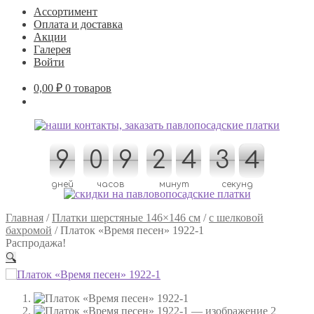
Ассортимент
Оплата и доставка
Акции
Галерея
Войти
0,00
₽
0 товаров
9
9
0
0
9
9
2
2
4
4
3
3
3
4
4
3
дней
часов
минут
секунд
Главная
/
Платки шерстяные 146×146 см
/
с шелковой
бахромой
/
Платок «Время песен» 1922-1
Распродажа!
🔍