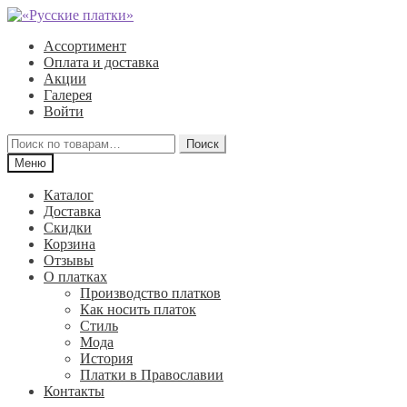
Перейти
Перейти
к
к
Ассортимент
навигации
содержимому
Оплата и доставка
Акции
Галерея
Войти
Искать:
Поиск
Меню
Каталог
Доставка
Скидки
Корзина
Отзывы
О платках
Производство платков
Как носить платок
Стиль
Мода
История
Платки в Православии
Контакты