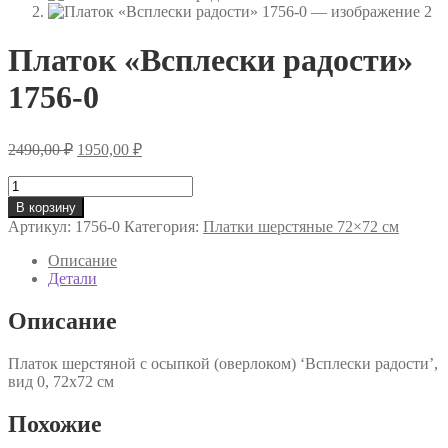
Платок «Всплески радости»
1756-0
Первоначальная
Текущая
2490,00
₽
1950,00
₽
цена
цена:
составляла
Количество
1950,00 ₽.
товара
2490,00 ₽.
В корзину
Платок
Артикул:
1756-0
Категория:
Платки шерстяные 72×72 см
«Всплески
радости»
Описание
1756-
Детали
0
Описание
Платок шерстяной с осыпкой (оверлоком) ‘Всплески радости’,
вид 0, 72х72 см
Похожие