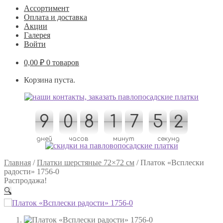
Ассортимент
Оплата и доставка
Акции
Галерея
Войти
0,00
₽
0 товаров
Корзина пуста.
9
9
0
0
8
8
1
1
7
7
5
5
2
1
2
1
дней
часов
минут
секунд
Главная
/
Платки шерстяные 72×72 см
/
Платок «Всплески
радости» 1756-0
Распродажа!
🔍