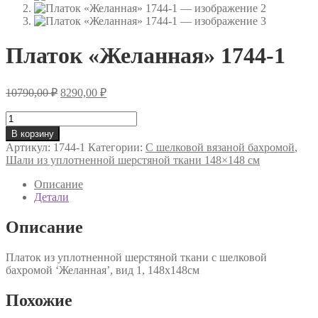
Платок «Желанная» 1744-1
Первоначальная
Текущая
10790,00
₽
8290,00
₽
цена
цена:
составляла
Количество
8290,00 ₽.
товара
10790,00 ₽.
В корзину
Платок
Артикул:
1744-1
Категории:
С шелковой вязаной бахромой
,
«Желанная»
Шали из уплотненной шерстяной ткани 148×148 см
1744-
1
Описание
Детали
Описание
Платок из уплотненной шерстяной ткани с шелковой
бахромой ‘Желанная’, вид 1, 148х148см
Похожие