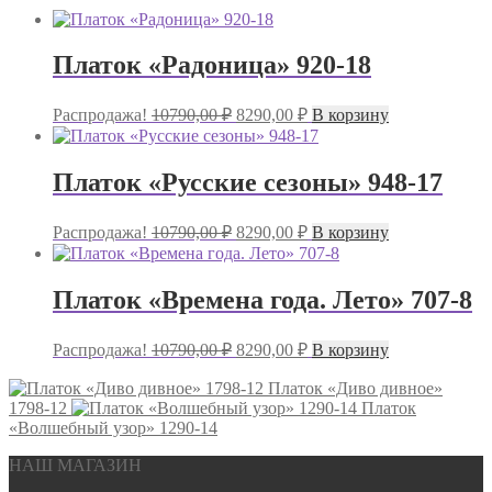
Платок «Радоница» 920-18
Первоначальная
Текущая
Распродажа!
10790,00
₽
8290,00
₽
В корзину
цена
цена:
составляла
8290,00 ₽.
10790,00 ₽.
Платок «Русские сезоны» 948-17
Первоначальная
Текущая
Распродажа!
10790,00
₽
8290,00
₽
В корзину
цена
цена:
составляла
8290,00 ₽.
10790,00 ₽.
Платок «Времена года. Лето» 707-8
Первоначальная
Текущая
Распродажа!
10790,00
₽
8290,00
₽
В корзину
цена
цена:
составляла
Платок «Диво дивное»
8290,00 ₽.
1798-12
10790,00 ₽.
Платок
«Волшебный узор» 1290-14
НАШ МАГАЗИН