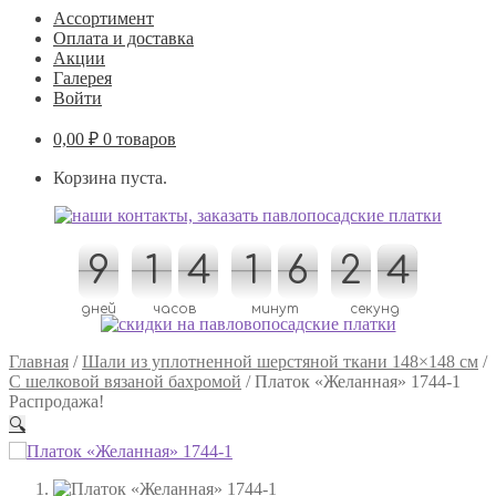
Ассортимент
Оплата и доставка
Акции
Галерея
Войти
0,00
₽
0 товаров
Корзина пуста.
9
9
1
1
4
4
1
1
6
6
2
2
3
4
4
3
дней
часов
минут
секунд
Главная
/
Шали из уплотненной шерстяной ткани 148×148 см
/
С шелковой вязаной бахромой
/
Платок «Желанная» 1744-1
Распродажа!
🔍