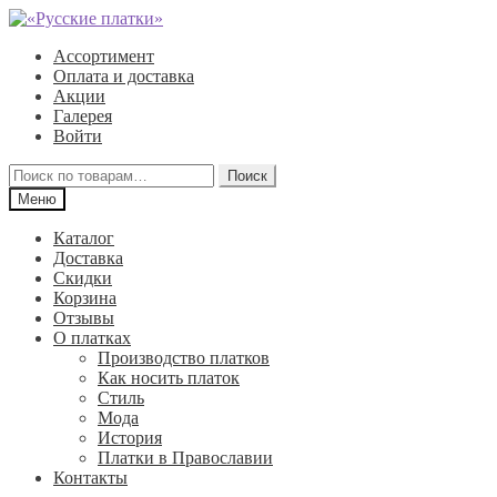
Перейти
Перейти
к
к
Ассортимент
навигации
содержимому
Оплата и доставка
Акции
Галерея
Войти
Искать:
Поиск
Меню
Каталог
Доставка
Скидки
Корзина
Отзывы
О платках
Производство платков
Как носить платок
Стиль
Мода
История
Платки в Православии
Контакты