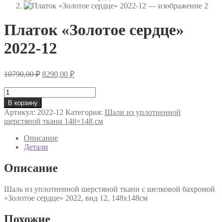
Платок «Золотое сердце»
2022-12
Первоначальная
Текущая
10790,00
₽
8290,00
₽
цена
цена:
составляла
Количество
8290,00 ₽.
товара
10790,00 ₽.
В корзину
Платок
Артикул:
2022-12
Категория:
Шали из уплотненной
«Золотое
шерстяной ткани 148×148 см
сердце»
2022-
Описание
12
Детали
Описание
Шаль из уплотненной шерстяной ткани с шелковой бахромой
«Золотое сердце» 2022, вид 12, 148х148см
Похожие