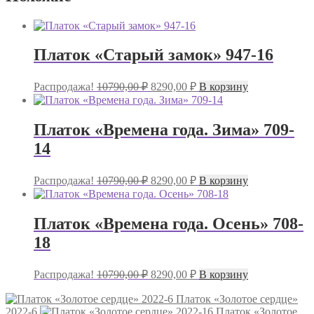
Платок «Старый замок» 947-16
Первоначальная
Текущая
Распродажа!
10790,00
₽
8290,00
₽
В корзину
цена
цена:
составляла
8290,00 ₽.
10790,00 ₽.
Платок «Времена года. Зима» 709-
14
Первоначальная
Текущая
Распродажа!
10790,00
₽
8290,00
₽
В корзину
цена
цена:
составляла
8290,00 ₽.
10790,00 ₽.
Платок «Времена года. Осень» 708-
18
Первоначальная
Текущая
Распродажа!
10790,00
₽
8290,00
₽
В корзину
цена
цена:
составляла
Платок «Золотое сердце»
8290,00 ₽.
2022-6
10790,00 ₽.
Платок «Золотое