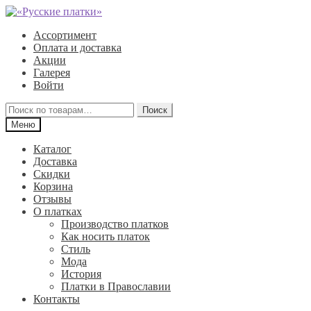
Перейти
Перейти
к
к
Ассортимент
навигации
содержимому
Оплата и доставка
Акции
Галерея
Войти
Искать:
Поиск
Меню
Каталог
Доставка
Скидки
Корзина
Отзывы
О платках
Производство платков
Как носить платок
Стиль
Мода
История
Платки в Православии
Контакты