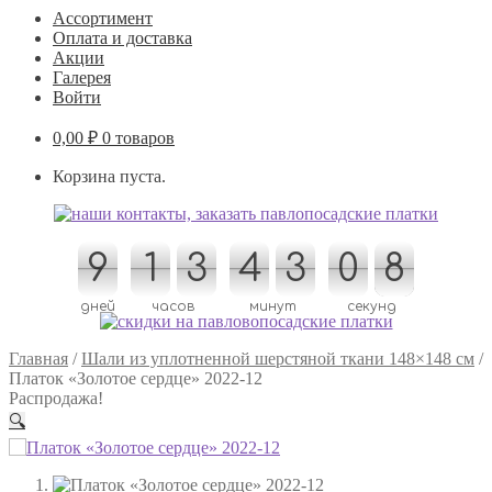
Ассортимент
Оплата и доставка
Акции
Галерея
Войти
0,00
₽
0 товаров
Корзина пуста.
9
9
1
1
3
3
4
4
3
3
0
0
1
1
8
8
7
7
дней
часов
минут
секунд
Главная
/
Шали из уплотненной шерстяной ткани 148×148 см
/
Платок «Золотое сердце» 2022-12
Распродажа!
🔍