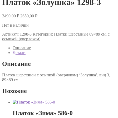
Платок «Золушка» 1298-3
Первоначальная
Текущая
3490,00
₽
2650,00
₽
цена
цена:
составляла
Нет в наличии
2650,00 ₽.
3490,00 ₽.
Артикул:
1298-3
Категории:
Платки шерстяные 89×89 см
,
с
осыпкой (оверлоком)
Описание
Детали
Описание
Платок шерстяной с осыпкой (оверлоком) ‘Золушка’, вид 3,
89×89 см
Похожие
Платок «Зима» 586-0