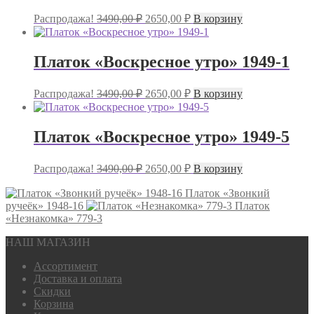
Первоначальная
Текущая
Распродажа!
3490,00
₽
2650,00
₽
В корзину
цена
цена:
составляла
2650,00 ₽.
3490,00 ₽.
Платок «Воскресное утро» 1949-1
Первоначальная
Текущая
Распродажа!
3490,00
₽
2650,00
₽
В корзину
цена
цена:
составляла
2650,00 ₽.
3490,00 ₽.
Платок «Воскресное утро» 1949-5
Первоначальная
Текущая
Распродажа!
3490,00
₽
2650,00
₽
В корзину
цена
цена:
составляла
Платок «Звонкий
2650,00 ₽.
ручеёк» 1948-16
3490,00 ₽.
Платок
«Незнакомка» 779-3
НАШ МАГАЗИН
Ассортимент
Доставка и оплата
Скидки
Корзина