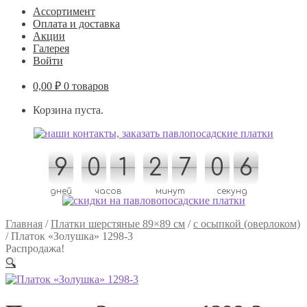
Ассортимент
Оплата и доставка
Акции
Галерея
Войти
0,00
₽
0 товаров
Корзина пуста.
9
9
0
0
1
1
2
2
7
7
0
0
1
1
5
6
6
5
дней
часов
минут
секунд
Главная
/
Платки шерстяные 89×89 см
/
с осыпкой (оверлоком)
/
Платок «Золушка» 1298-3
Распродажа!
🔍