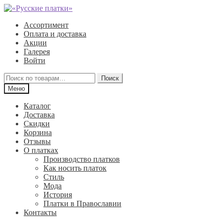
Перейти
Перейти
к
к
Ассортимент
навигации
содержимому
Оплата и доставка
Акции
Галерея
Войти
Искать:
Поиск
Меню
Каталог
Доставка
Скидки
Корзина
Отзывы
О платках
Производство платков
Как носить платок
Стиль
Мода
История
Платки в Православии
Контакты