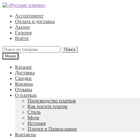
Перейти
Перейти
к
к
Ассортимент
навигации
содержимому
Оплата и доставка
Акции
Галерея
Войти
Искать:
Поиск
Меню
Каталог
Доставка
Скидки
Корзина
Отзывы
О платках
Производство платков
Как носить платок
Стиль
Мода
История
Платки в Православии
Контакты