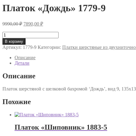
Платок «Дождь» 1779-9
Первоначальная
Текущая
9990,00
₽
7890,00
₽
цена
цена:
составляла
Количество
7890,00 ₽.
товара
9990,00 ₽.
В корзину
Платок
Артикул:
1779-9
Категории:
Платки шерстяные из двухниточно
«Дождь»
1779-
Описание
9
Детали
Описание
Платок шерстяной с шелковой бахромой ‘Дождь’, вид 9, 135х13
Похожие
Платок «Шиповник» 1883-5