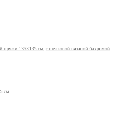
й пряжи 135×135 см
,
с шелковой вязаной бахромой
5 см