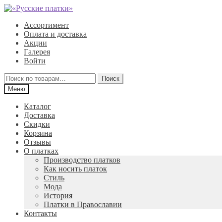
Перейти
Перейти
к
к
Ассортимент
навигации
содержимому
Оплата и доставка
Акции
Галерея
Войти
Искать:
Поиск
Меню
Каталог
Доставка
Скидки
Корзина
Отзывы
О платках
Производство платков
Как носить платок
Стиль
Мода
История
Платки в Православии
Контакты