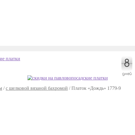
8
8
дней
м
/
с шелковой вязаной бахромой
/
Платок «Дождь» 1779-9